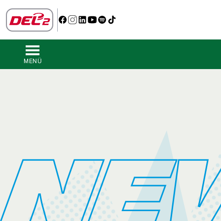
MENÜ
NE