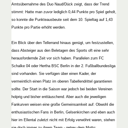
Amtsübernahme des Duo Naud/Dück zeigt, dass der Trend
stimmt: Hatte man zuvor lediglich 0,44 Punkte pro Spiel geholt,
so konnte die Punkteausbeute seit dem 10. Spieltag auf 1,43
Punkte pro Partie erhöht werden.
Ein Blick über den Tellerrand hinaus genügt, um festzustellen,
dass Absteiger aus den Beletagen des Sports oft eine sehr
herausfordernde Zeit vor sich haben. Parallelen zum FC
Schalke 04 oder Hertha BSC Berlin in der 2. Fußballbundesliga
sind vorhanden. Sie verfügen über einen Kader, der
vermeintlich einen Platz im oberen Tabellendrittel garantieren
sollte. Der Start in die Saison war jedoch bei beiden Vereinen
holprig und bisher enttäuschend. Aber auch die jeweiligen
Fankurven weisen eine große Gemeinsamkeit auf: Obwohl die
enthusiastischen Fans in Berlin, Gelsenkirchen und eben auch
hier im Ellental zuletzt nicht mit Erfolg verwöhnt waren, stehen
sie doch immer zu ihrem Team - getreu dem Motto: