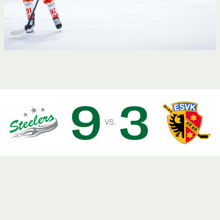
9
3
vs.