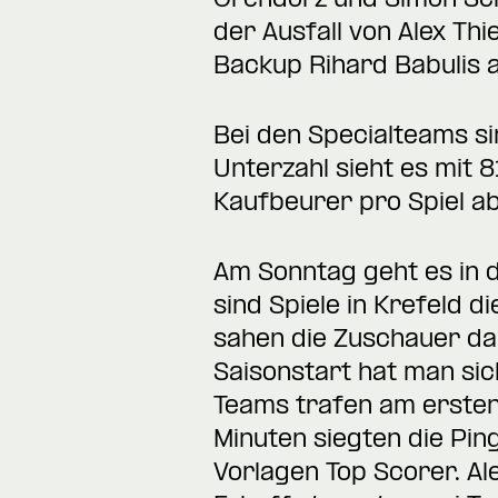
Orendorz und Simon Sch
der Ausfall von Alex Thi
Backup Rihard Babulis ab
Bei den Specialteams si
Unterzahl sieht es mit 
Kaufbeurer pro Spiel ab 
Am Sonntag geht es in d
sind Spiele in Krefeld 
sahen die Zuschauer dab
Saisonstart hat man sic
Teams trafen am ersten
Minuten siegten die Ping
Vorlagen Top Scorer. Al