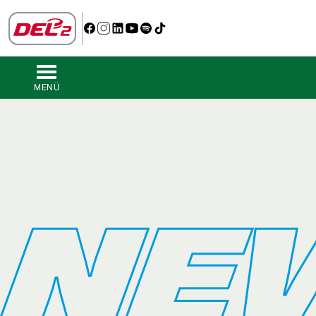
MENÜ
NE