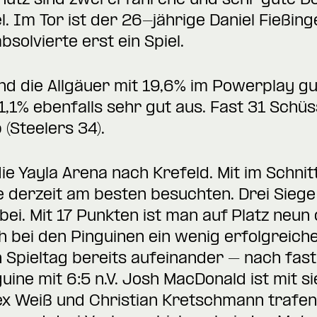
ütz sind zwei erfahrene und sehr gute D
el. Im Tor ist der 26-jährige Daniel Fießin
solvierte erst ein Spiel.
nd die Allgäuer mit 19,6% im Powerplay g
81,1% ebenfalls sehr gut aus. Fast 31 Schü
(Steelers 34).
ie Yayla Arena nach Krefeld. Mit im Schni
die derzeit am besten besuchten. Drei Sieg
ei. Mit 17 Punkten ist man auf Platz neun 
h bei den Pinguinen ein wenig erfolgreiche
 Spieltag bereits aufeinander – nach fas
uine mit 6:5 n.V. Josh MacDonald ist mit s
ex Weiß und Christian Kretschmann trafen 