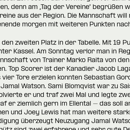
len, denn am „Tag der Vereine“ begrüßen wi
eine aus der Region. Die Mannschaft will
ende morgen mit weiteren Punkten nach
den zweiten Platz in der Tabelle. Mit 19 P
inter Kassel. Am Sonntag verlor man in Reg
nschaft von Trainer Marko Raita von den 
en. Top Scorer ist der Kanadier Jacob Lag
s vier Tore erzielen konnten Sebastian Gor
 Jamal Watson. Sami Blomqvist war zu Sa
solvierte er und traf zwei Mal und legte zw
f er ziemlich gern im Ellental – das soll 
en und Joey Lewis hat man weitere stark
idigung überzeugt Neuzugang Jamal Watson 