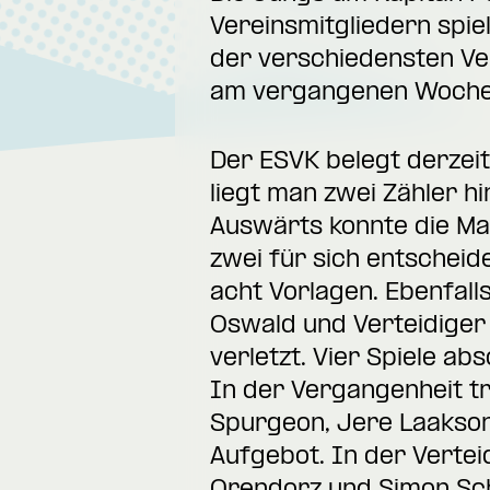
Vereinsmitgliedern spie
der verschiedensten Ver
am vergangenen Wochen
Der ESVK belegt derzeit 
liegt man zwei Zähler h
Auswärts konnte die Man
zwei für sich entscheid
acht Vorlagen. Ebenfall
Oswald und Verteidiger
verletzt. Vier Spiele ab
In der Vergangenheit tra
Spurgeon, Jere Laakson
Aufgebot. In der Verte