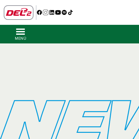
MENÜ
NE