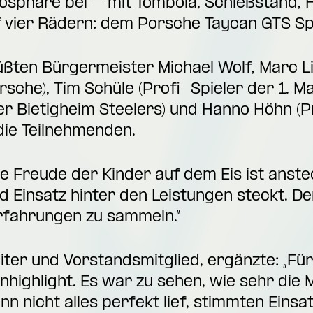
sphäre bei – mit Tombola, Schießstand, H
f vier Rädern: dem Porsche Taycan GTS Sp
ßten Bürgermeister Michael Wolf, Marc Li
che), Tim Schüle (Profi-Spieler der 1. M
er Bietigheim Steelers) und Hanno Höhn (P
 die Teilnehmenden.
ie Freude der Kinder auf dem Eis ist anstec
und Einsatz hinter den Leistungen steckt. D
Erfahrungen zu sammeln.“
eiter und Vorstandsmitglied, ergänzte:
„Fü
onhighlight. Es war zu sehen, wie sehr die
n nicht alles perfekt lief, stimmten Einsa