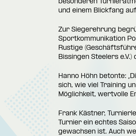
besonderen Turnieratmo
und einem Blickfang au
Zur Siegerehrung begrü
Sportkommunikation Pors
Rustige (Geschäftsführ
Bissingen Steelers e.V.)
Hanno Höhn betonte:
„D
sich, wie viel Training 
Möglichkeit, wertvolle 
Frank Kästner, Turnierl
Turnier ein echtes Sais
gewachsen ist. Auch wen