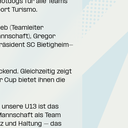
otdogs für alle Teams
ort Turismo.
eb (Teamleiter
annschaft), Gregor
räsident SC Bietigheim-
kend. Gleichzeitig zeigt
er Cup bietet ihnen die
r unsere U13 ist das
 Mannschaft als Team
tz und Haltung – das