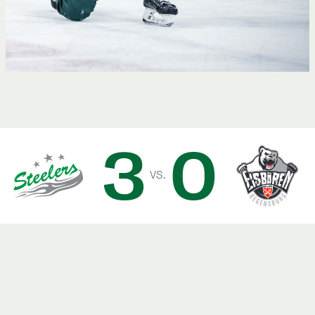
3
0
vs.