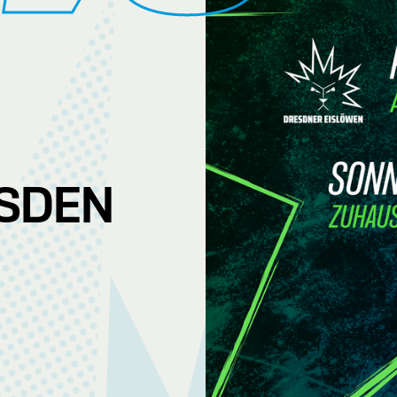
ESDEN
M