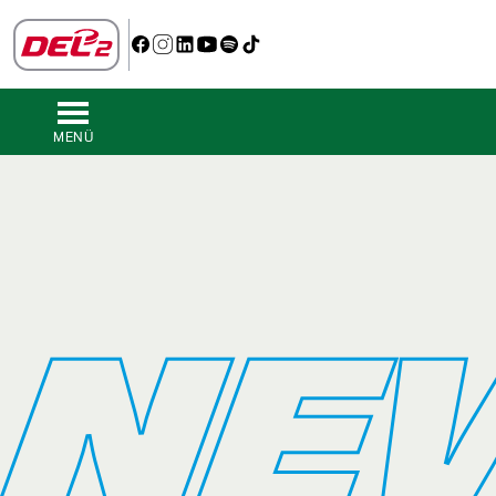
MENÜ
NE