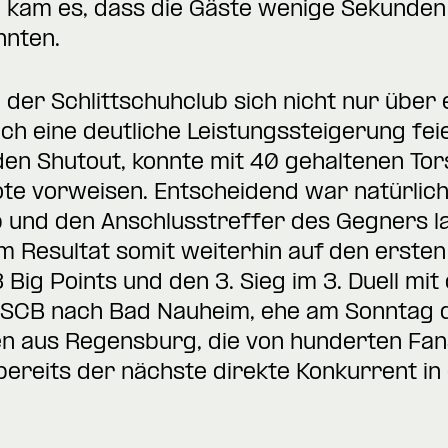
So kam es, dass die Gäste wenige Sekunde
onnten.
der Schlittschuhclub sich nicht nur über 
ch eine deutliche Leistungssteigerung fei
en Shutout, konnte mit 40 gehaltenen Tor
ote vorweisen. Entscheidend war natürlic
eb und den Anschlusstreffer des Gegners l
em Resultat somit weiterhin auf den ersten
3 Big Points und den 3. Sieg im 3. Duell m
n SCB nach Bad Nauheim, ehe am Sonntag 
ren aus Regensburg, die von hunderten Fa
bereits der nächste direkte Konkurrent i