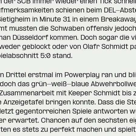
n der SCB immer wieder einen Tick schnell
fmerksamkeiten schienen beim DEL-Abste
Bietigheim in Minute 31 in einem Breakawa
mt mussten die Schwaben offensiv jedoch 
ß man Düsseldorf kommen. Doch sogar die 
weder geblockt oder von Olafr Schmidt p
elabschnitt 5:0 stand.
en Drittel erstmal im Powerplay ran und bl
, doch das grün-weiß-blaue Abwehrbollwe
Zusammenarbeit mit Keeper Schmidt bis zu
 Anzeigetafel bringen konnte. Dass die Ste
letzt gegentorreichen Spiele antworten 
er erwartet. Chancen auf den sechsten ei
ten es stets zu perfekt machen und spiel