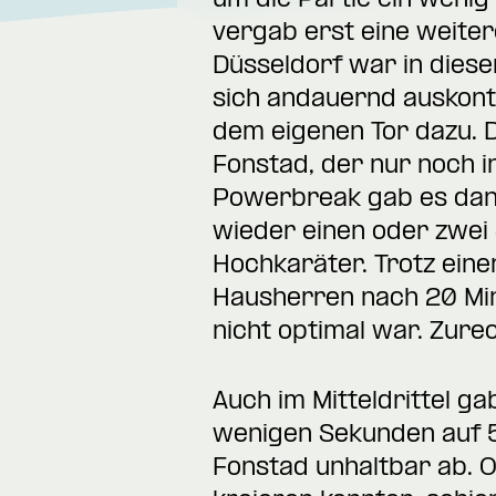
um die Partie ein wenig
vergab erst eine weite
Düsseldorf war in dieser
sich andauernd auskont
dem eigenen Tor dazu. D
Fonstad, der nur noch 
Powerbreak gab es dann 
wieder einen oder zwei 
Hochkaräter. Trotz ein
Hausherren nach 20 Min
nicht optimal war. Zure
Auch im Mitteldrittel g
wenigen Sekunden auf 5:
Fonstad unhaltbar ab. O