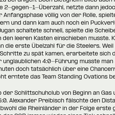
 zu beruhigen. Doch Bietigheim blieb auch 
re 2-gegen-1-Überzahl, netzte dann jedoc
 Anfangsphase völlig von der Rolle, spielte
ern und dann kam auch noch ein Puckverlu
ugan schaltete schnell, spielte die Schei
in den leeren Kasten einschieben musste. 
die erste Übelzahl für die Steelers. Weil
Schritte zu spät kamen, erarbeitete sich 
er unglaublichen 4:0-Führung musste man 
uten doch tatsächlich über eine Chancen
cht erntete das Team Standing Ovations be
ab der Schlittschuhclub von Beginn an Gas
0. Alexander Preibisch fälschte den Dist
bwohl die Rheinländer in der Folge erste 