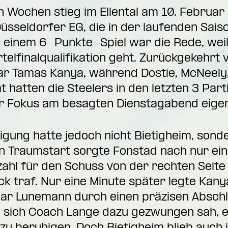
n Wochen stieg im Ellental am 10. Februar
sseldorfer EG, die in der laufenden Sais
 einem 6-Punkte-Spiel war die Rede, weil
telfinalqualifikation geht. Zurückgekehrt 
war Tamas Kanya, während Dostie, McNeely,
t hatten die Steelers in den letzten 3 Par
er Fokus am besagten Dienstagabend eigent
igung hatte jedoch nicht Bietigheim, sond
Traumstart sorgte Fonstad nach nur einer
hl für den Schuss von der rechten Seite
eck traf. Nur eine Minute später legte Kan
ar Lunemann durch einen präzisen Abschlu
sich Coach Lange dazu gezwungen sah, ei