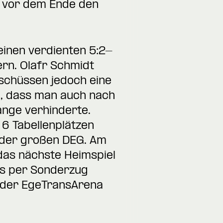
n vor dem Ende den
einen verdienten 5:2-
ern. Olafr Schmidt
schüssen jedoch eine
h, dass man auch nach
ange verhinderte.
 6 Tabellenplätzen
it der großen DEG. Am
das nächste Heimspiel
ns per Sonderzug
n der EgeTransArena