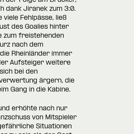
in der Folge am Drücker,
h dank Jiranek zum 3:0.
 viele Fehlpässe, ließ
st des Goalies hinter
be zum freistehenden
Kurz nach dem
 die Rheinländer immer
der Aufsteiger weitere
sich bei den
verwertung ärgern, die
im Gang in die Kabine.
 und erhöhte nach nur
anzschuss von Mitspieler
gefährliche Situationen