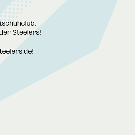
tschuhclub.
der Steelers!
teelers.de
!