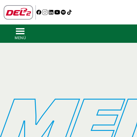
MENÜ
ME